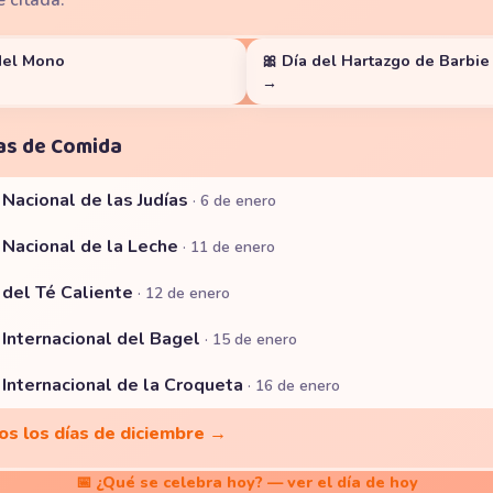
e citada.
del Mono
🎀 Día del Hartazgo de Barbie
→
as de Comida
 Nacional de las Judías
· 6 de enero
a Nacional de la Leche
· 11 de enero
 del Té Caliente
· 12 de enero
 Internacional del Bagel
· 15 de enero
 Internacional de la Croqueta
· 16 de enero
os los días de diciembre →
📅 ¿Qué se celebra hoy? — ver el día de hoy