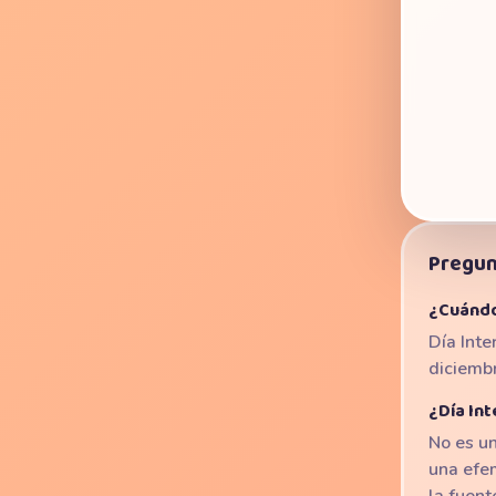
Pregun
¿Cuándo
Día Inte
diciemb
¿Día Int
No es un
una efe