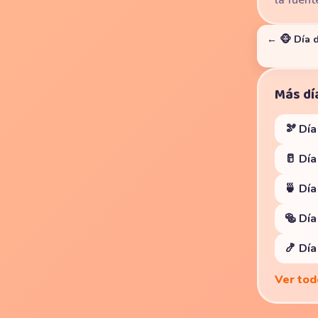
la fuent
← 🐵 Día 
Más dí
🫘 Día
🥛 Dí
🍵 Día
🥯 Día
🍤 Día
Ver tod