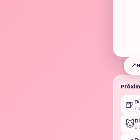
📍 
Próxi
Dí
🍺
7 
Dí
🐱
8 