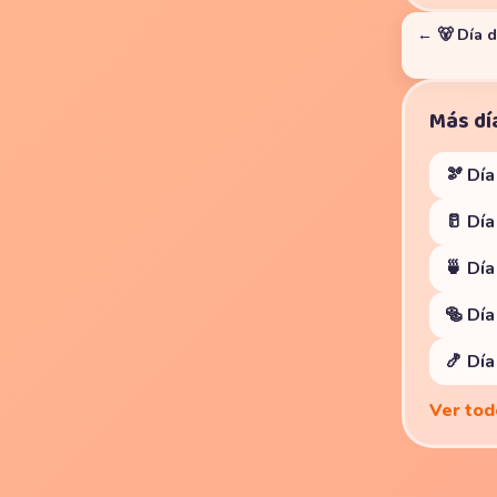
← 🐻 Día 
Más dí
🫘 Día
🥛 Dí
🍵 Día
🥯 Día
🍤 Día
Ver tod