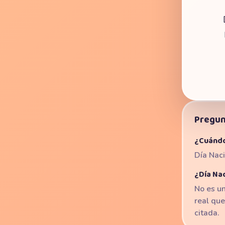
Pregun
¿Cuándo
Día Naci
¿Día Nac
No es un
real que
citada.