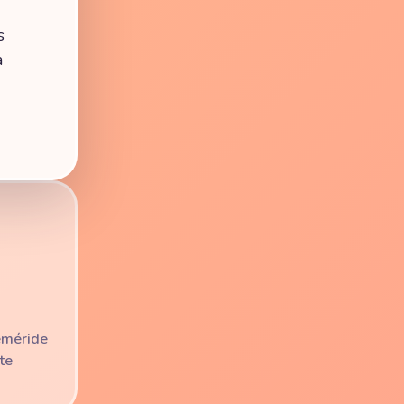
s
a
feméride
te