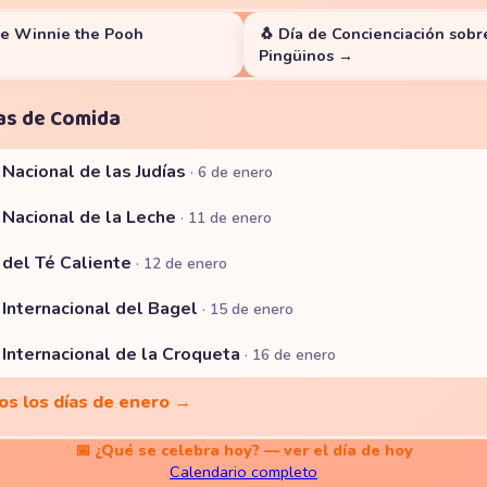
de Winnie the Pooh
🐧 Día de Concienciación sobr
Pingüinos →
as de Comida
 Nacional de las Judías
· 6 de enero
a Nacional de la Leche
· 11 de enero
 del Té Caliente
· 12 de enero
 Internacional del Bagel
· 15 de enero
 Internacional de la Croqueta
· 16 de enero
os los días de enero →
📅 ¿Qué se celebra hoy? — ver el día de hoy
Calendario completo