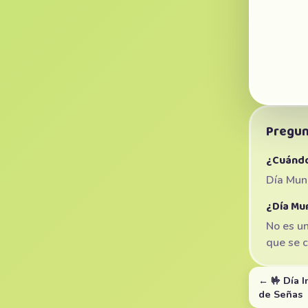
Pregun
¿Cuándo 
Día Mund
¿Día Mun
No es un
que se c
← 🤟 Día I
de Señas