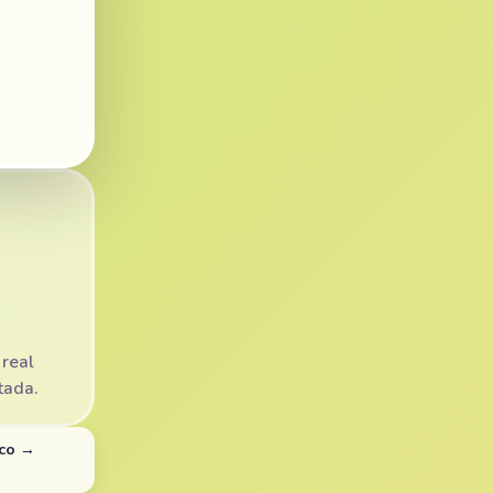
 real
tada.
ico →