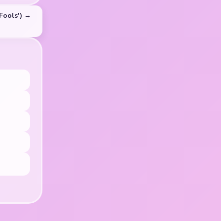
 Fools') →