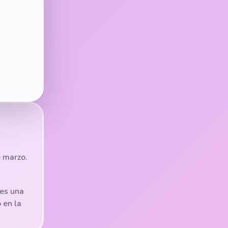
e marzo.
 es una
 en la