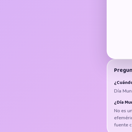
Pregun
¿Cuándo
Día Mund
¿Día Mun
No es un
efeméri
fuente c