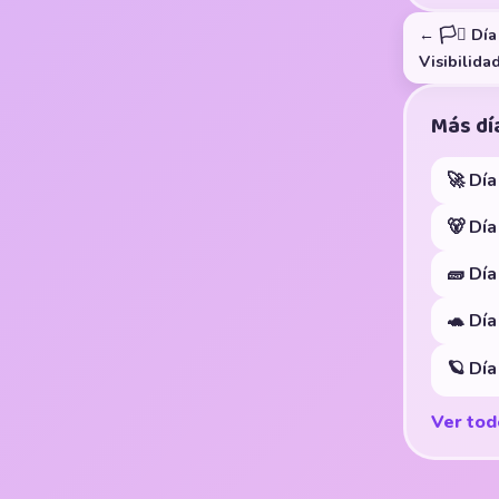
← 🏳️‍⚧️ Dí
Visibilida
Más día
🚀 Día
🐻 Dí
🧱 Dí
🐢 Dí
🪐 Dí
Ver tod