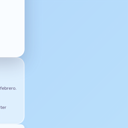
febrero.
ter