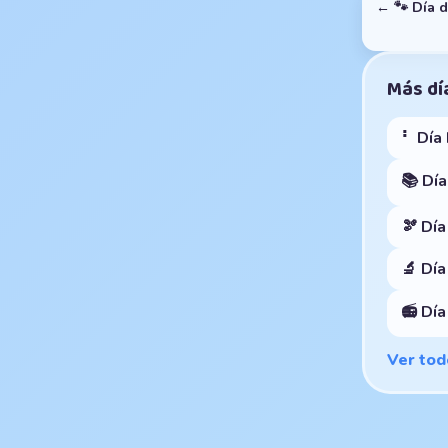
← 🐾 Día 
Más día
⠃ Día 
📚 Día
🫘 Dí
🔬 Día
📻 Dí
Ver tod