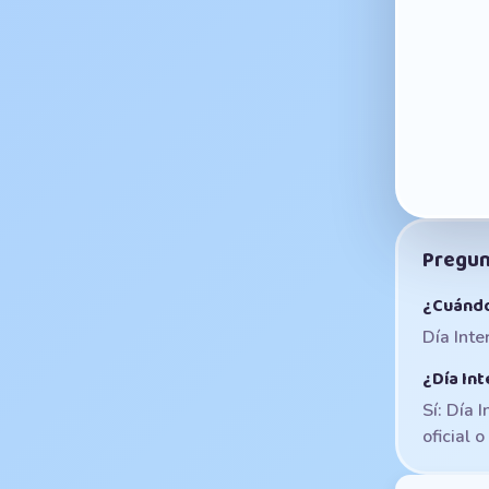
Pregun
¿Cuándo
Día Inte
¿Día Int
Sí: Día 
oficial o