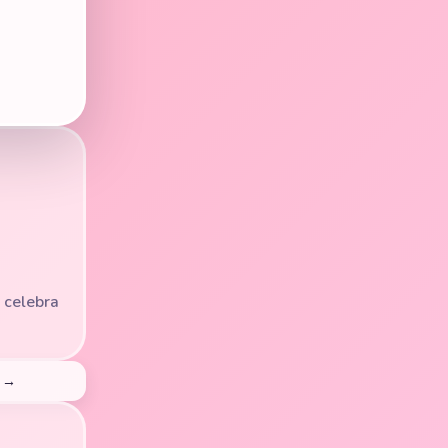
 celebra
o →