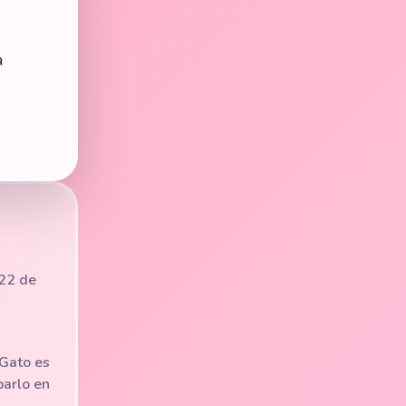
s
a
 22 de
 Gato es
barlo en