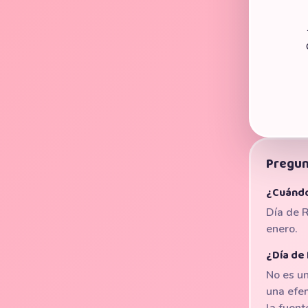
Pregun
¿Cuándo
Día de R
enero.
¿Día de 
No es un
una efe