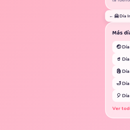
la fuent
← 🤗 Día I
Más dí
🤕 Dí
🥤 Día
🗿 Dí
🛁 Dí
🎈 Dí
Ver tod