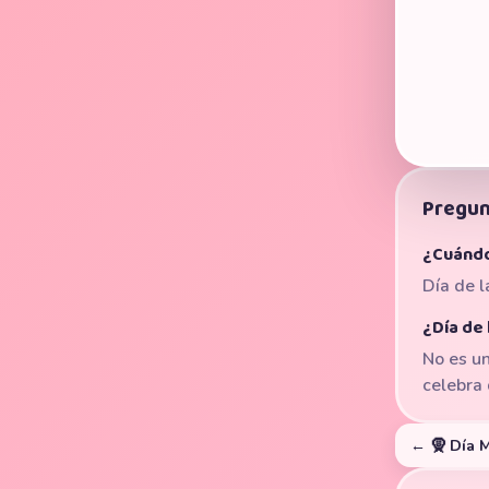
Pregun
¿Cuándo
Día de l
¿Día de 
No es un
celebra 
← 🧕 Día 